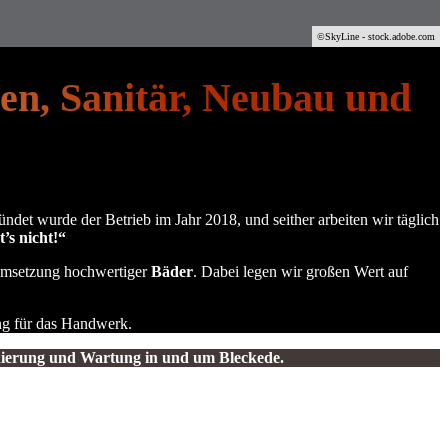
©SkyLine - stock.adobe.com
n, Sanitär, Neubau und
det wurde der Betrieb im Jahr 2018, und seither arbeiten wir täglich
t’s nicht!“
Umsetzung hochwertiger
Bäder
. Dabei legen wir großen Wert auf
ung für das Handwerk.
anierung und Wartung in und um Bleckede.