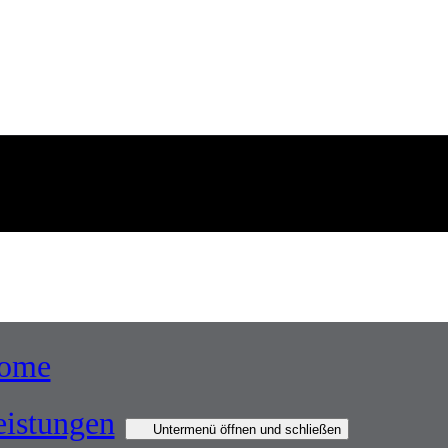
-Consent-Tool öffnen
, um die für dieses Element notwendigen Cookies
ome
eistungen
Untermenü öffnen und schließen